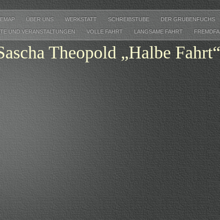
TEMAP
ÜBER UNS
WERKSTATT
SCHREIBSTUBE
DER GRUBENFUCHS
TE UND VERANSTALTUNGEN
VOLLE FAHRT
LANGSAME FAHRT
FREMDF
Sascha Theopold „Halbe Fahrt