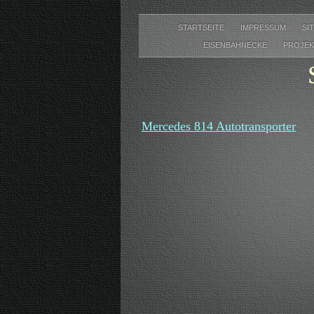
STARTSEITE
IMPRESSUM
SI
EISENBAHNECKE
PROJEK
Mercedes 814 Autotransporter