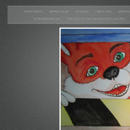
STARTSEITE
IMPRESSUM
SITEMAP
ÜBER UNS
WERKS
EISENBAHNECKE
PROJEKTE UND VERANSTALTUNGEN